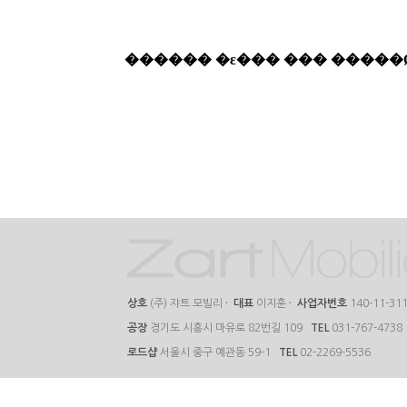
상호
(주) 쟈트 모빌리
·
대표
이지훈
·
사업자번호
140-11-31
공장
경기도 시흥시 마유로 82번길 109
TEL
031-767-4738
로드샵
서울시 중구 예관동 59-1
TEL
02-2269-5536